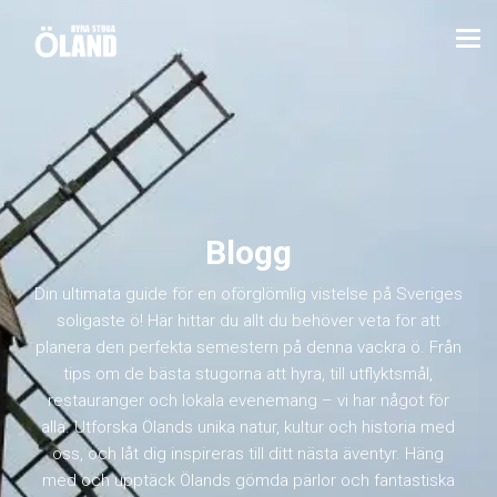
Blogg
Din ultimata guide för en oförglömlig vistelse på Sveriges
soligaste ö! Här hittar du allt du behöver veta för att
planera den perfekta semestern på denna vackra ö. Från
tips om de bästa stugorna att hyra, till utflyktsmål,
restauranger och lokala evenemang – vi har något för
alla. Utforska Ölands unika natur, kultur och historia med
oss, och låt dig inspireras till ditt nästa äventyr. Häng
med och upptäck Ölands gömda pärlor och fantastiska